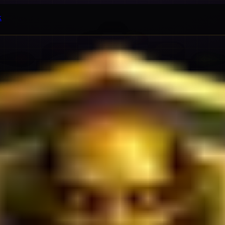
k
emium
. Setiap pool punya kapasitas dan rasio reward yang ber