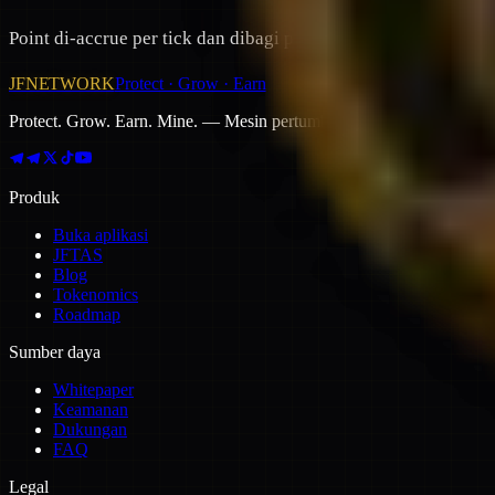
Point di-accrue per tick dan dibagi proporsional ke setiap mem
JFNETWORK
Protect · Grow · Earn
Protect. Grow. Earn. Mine. — Mesin pertumbuhan komunitas modern
Produk
Buka aplikasi
JFTAS
Blog
Tokenomics
Roadmap
Sumber daya
Whitepaper
Keamanan
Dukungan
FAQ
Legal