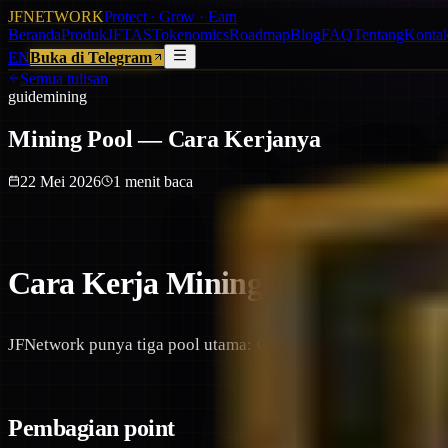
JFNETWORK
Protect · Grow · Earn
Beranda
Produk
JFTAS
Tokenomics
Roadmap
Blog
FAQ
Tentang
Konta
EN
Buka di Telegram
Semua tulisan
guide
mining
Mining Pool — Cara Kerjanya
22 Mei 2026
1
menit baca
Cara Kerja Mining Pool
JFNetwork punya tiga pool utama:
Genesis
,
Standard
, dan
Pr
Pembagian point